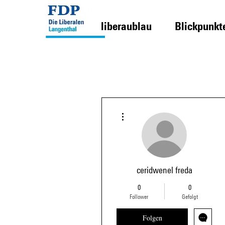
liberaublau
Blickpunkt
Weitere Optionen
ceridwenel freda
0
0
Follower
Gefolgt
Folgen